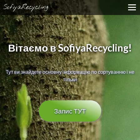
SofiyaRecycling
Вітаємо в SofiyaRecycling!
Тут ви знайдете основну інформацію по сортуванню і не
тільки
Запис ТУТ