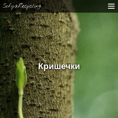
SofiyaRecycling
Кришечки