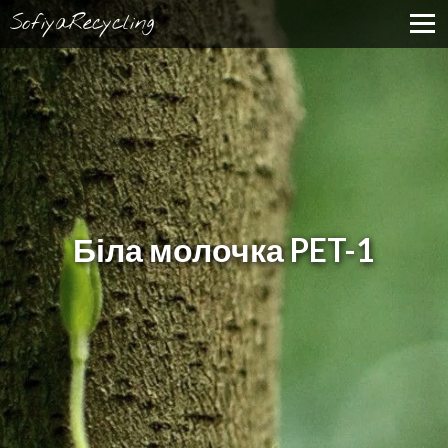
SofiyaRecycling
Біла молочка PET-1